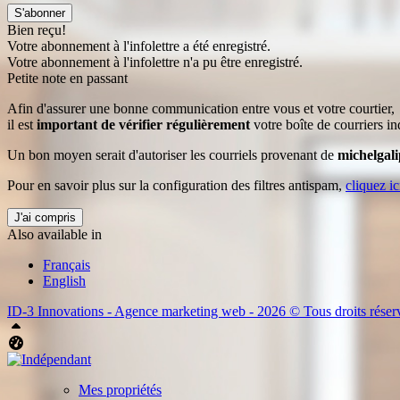
S'abonner
Bien reçu!
Votre abonnement à l'infolettre a été enregistré.
Votre abonnement à l'infolettre n'a pu être enregistré.
Petite note en passant
Afin d'assurer une bonne communication entre vous et votre courtier,
il est
important de vérifier régulièrement
votre boîte de courriers in
Un bon moyen serait d'autoriser les courriels provenant de
michelgal
Pour en savoir plus sur la configuration des filtres antispam,
cliquez ic
J'ai compris
Also available in
Français
English
ID-3 Innovations - Agence marketing web - 2026 © Tous droits réser
Haut
Tableau de bord Aliquando
Mes propriétés