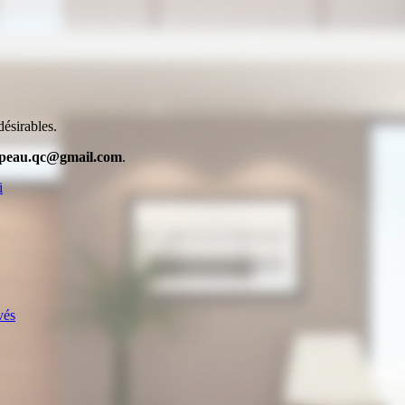
désirables.
ipeau.qc@gmail.com
.
i
vés