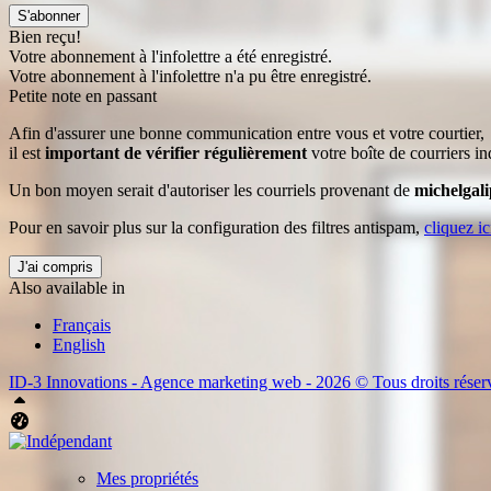
S'abonner
Bien reçu!
Votre abonnement à l'infolettre a été enregistré.
Votre abonnement à l'infolettre n'a pu être enregistré.
Petite note en passant
Afin d'assurer une bonne communication entre vous et votre courtier,
il est
important de vérifier régulièrement
votre boîte de courriers in
Un bon moyen serait d'autoriser les courriels provenant de
michelgal
Pour en savoir plus sur la configuration des filtres antispam,
cliquez ic
J'ai compris
Also available in
Français
English
ID-3 Innovations - Agence marketing web - 2026 © Tous droits réser
Haut
Tableau de bord Aliquando
Mes propriétés