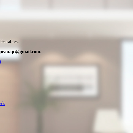
désirables.
ipeau.qc@gmail.com
.
i
vés