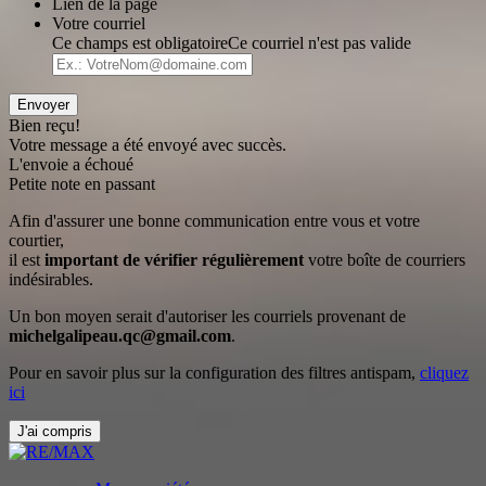
Lien de la page
Votre courriel
Ce champs est obligatoire
Ce courriel n'est pas valide
Envoyer
Bien reçu!
Votre message a été envoyé avec succès.
L'envoie a échoué
Petite note en passant
Afin d'assurer une bonne communication entre vous et votre
courtier,
il est
important de vérifier régulièrement
votre boîte de courriers
indésirables.
Un bon moyen serait d'autoriser les courriels provenant de
michelgalipeau.qc@gmail.com
.
Pour en savoir plus sur la configuration des filtres antispam,
cliquez
ici
J'ai compris