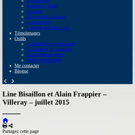
5 Stratégies
9 erreurs à éviter
Divorce
20 conseils pratiques
Commission
Conseils pour la vente
Témoignages
Outils
Calculatrice hypothécaire
Calculateur de mutation
Évaluation en ligne
Alerte immobilière
Me contacter
Blogue
Line Bisaillon et Alain Frappier –
Villeray – juillet 2015
Imprimer
Partager
Partagez cette page